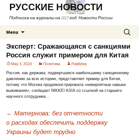
РУССКИЕ НОВОСТИ
Подписка на журналы на 2017 год. Новости России
Skip
Search
Menu
to
for:
content
Эксперт: Сражающаяся с санкциями
Россия служит примером для Китая
May 3, 2024
Политика
Рамблер
Россия, как держава, подвергшаяся наибольшему санкционному
давлению за всю историю, представляет пример для Китая,
потому что Москва продемонстрировала «невероятные навыки
выживания», сообщает NIKKEI ASIA со ссылкой на старшего
научного сотрудника…
←
Матернова: без отчетности
о расходах обеспечить поддержку
Post
Украины будет трудно
navigation