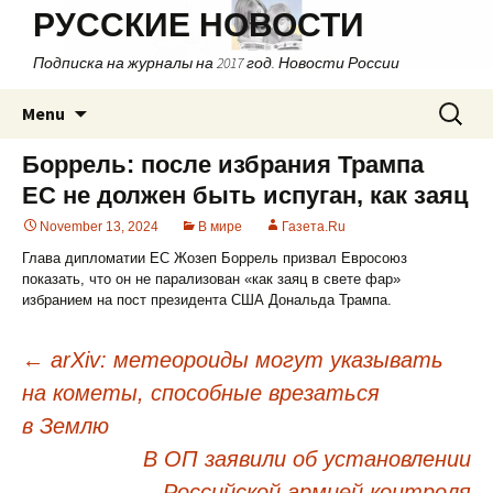
РУССКИЕ НОВОСТИ
Подписка на журналы на 2017 год. Новости России
Skip
Search
Menu
to
for:
content
Боррель: после избрания Трампа
ЕС не должен быть испуган, как заяц
November 13, 2024
В мире
Газета.Ru
Глава дипломатии ЕС Жозеп Боррель призвал Евросоюз
показать, что он не парализован «как заяц в свете фар»
избранием на пост президента США Дональда Трампа.
←
arXiv: метеороиды могут указывать
на кометы, способные врезаться
Post
в Землю
navigation
В ОП заявили об установлении
Российской армией контроля