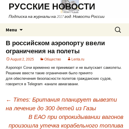
РУССКИЕ НОВОСТИ
Подписка на журналы на 2017 год. Новости России
Skip
Search
Menu
to
for:
content
В российском аэропорту ввели
ограничения на полеты
August 2, 2025
Общество
Lenta.ru
Аэропорт Сочи временно не принимает и не выпускает самолеты.
Решение ввести такие ограничения было принято
для обеспечения безопасности полетов гражданских судов,
говорится в Telegram -канале авиагавани.
←
Times: Британия планирует вывезти
на лечение до 300 детей из Газы
Post
В ЕАО при опрокидывании вагонов
navigation
произошла утечка корабельного топлива