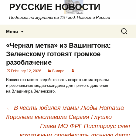
РУССКИЕ НОВОСТИ
Подписка на журналы на 2017 год. Новости России
Skip
Search
Menu
to
for:
content
«Черная метка» из Вашингтона:
Зеленскому готовят громкое
разоблачение
February 12, 2026
В мире
Вашингтон может задействовать секретные материалы
и резонансные медиа-скандалы для прямого давления
на Владимира Зеленского.
←
В честь юбилея мамы Люды Наташа
Королева выставила Сергея Глушко
Post
Глава МО ФРГ Писториус счел
navigation
возможным определить точную дату