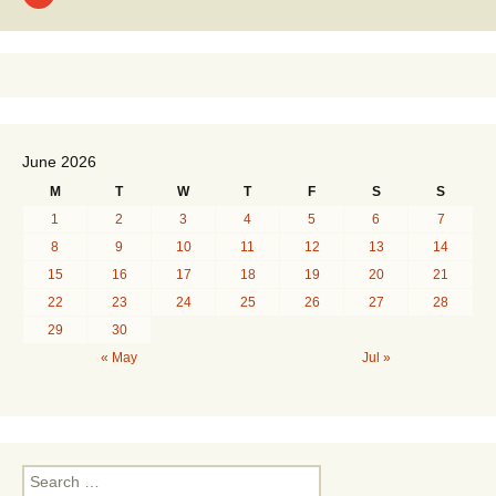
Posts
navigation
June 2026
M
T
W
T
F
S
S
1
2
3
4
5
6
7
8
9
10
11
12
13
14
15
16
17
18
19
20
21
22
23
24
25
26
27
28
29
30
« May
Jul »
S