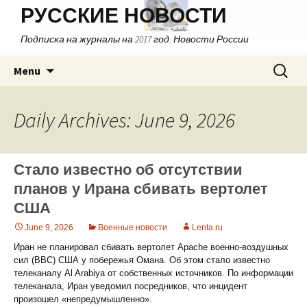
РУССКИЕ НОВОСТИ
Подписка на журналы на 2017 год. Новости России
Skip
Search
Menu
to
for:
content
Daily Archives: June 9, 2026
Стало известно об отсутствии
планов у Ирана сбивать вертолет
США
June 9, 2026
Военные новости
Lenta.ru
Иран не планировал сбивать вертолет Apache военно-воздушных
сил (ВВС) США у побережья Омана. Об этом стало известно
телеканалу Al Arabiya от собственных источников. По информации
телеканала, Иран уведомил посредников, что инцидент
произошел «непредумышленно».