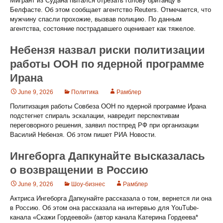
Мигрант из Судана пытался отрезать голову британцу в
Белфасте. Об этом сообщает агентство Reuters. Отмечается, что
мужчину спасли прохожие, вызвав полицию. По данным
агентства, состояние пострадавшего оценивает как тяжелое.
Небензя назвал риски политизации
работы ООН по ядерной программе
Ирана
June 9, 2026
Политика
Рамблер
Политизация работы Совбеза ООН по ядерной программе Ирана
подстегнет спираль эскалации, навредит перспективам
переговорного решения, заявил постпред РФ при организации
Василий Небензя. Об этом пишет РИА Новости.
Ингеборга Дапкунайте высказалась
о возвращении в Россию
June 9, 2026
Шоу-бизнес
Рамблер
Актриса Ингеборга Дапкунайте рассказала о том, вернется ли она
в Россию. Об этом она рассказала на интервью для YouTube-
канала «Скажи Гордеевой» (автор канала Катерина Гордеева*