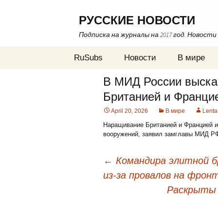
РУССКИЕ НОВОСТИ
Подписка на журналы на 2017 год. Новости
Skip
RuSubs
Новости
В мире
to
content
В МИД России выска
Британией и Франци
April 20, 2026
В мире
Lenta
Наращивание Британией и Францией и
вооружений, заявил замглавы МИД РФ
←
Командира элитной б
из-за провалов на фрон
Post
Раскрыты 
navigation