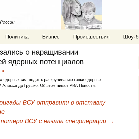
 России
Политика
Бизнес
Происшествия
Шоу-б
зались о наращивании
ей ядерных потенциалов
.ru
х ядерных сил ведет к раскручиванию гонки ядерных
 Александр Грушко. Об этом пишет РИА Новости.
ригады ВСУ отправили в отставку
те
потери ВСУ с начала спецоперации
→